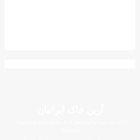
ژئوممبران در صنعت ، عمران ،معدن ، نفت و گاز (کپی)
آرین خاک ایرانیان
با یک دهه تجربه واجرای بیش از یک میلیون مترمربع محصولات
ژئوسینتتیک